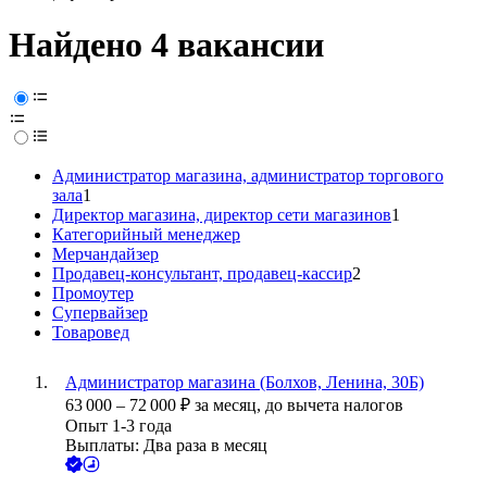
Найдено 4 вакансии
Администратор магазина, администратор торгового
зала
1
Директор магазина, директор сети магазинов
1
Категорийный менеджер
Мерчандайзер
Продавец-консультант, продавец-кассир
2
Промоутер
Супервайзер
Товаровед
Администратор магазина (Болхов, Ленина, 30Б)
63 000
–
72 000
₽
за месяц,
до вычета налогов
Опыт 1-3 года
Выплаты: Два раза в месяц