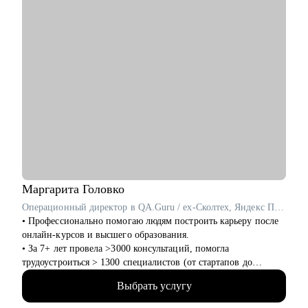
Кому могу помочь:
Буду полезна специалистам, экспертам, топ-менеджерам
среднего звена
при смене деятельности, перерыве в карьере, в том числе
продолжительный, поиске первой работы в таких сферах как:
• Административный персонал
• Управление персоналом
• Страхование
• Продажи / Услуги
• Информационные технологии
Мой подход в работе – не делаю за вас, делаю вместе с вами.
Маргарита
Головко
Операционный директор в QA.Guru / ex-Сколтех, Яндекс Практикум
• Профессионально помогаю людям построить карьеру после
онлайн-курсов и высшего образования.
• За 7+ лет провела >3000 консультаций, помогла
трудоустроиться > 1300 специалистов (от стартапов до
Яндекса, Avito, Тинькофф, МТС, Сбер, Huawei и др).
Выбрать услугу
• Являюсь карьерным консультантом в агентстве
LifeCareerBalance, сопровождаю Senior-специалистов и