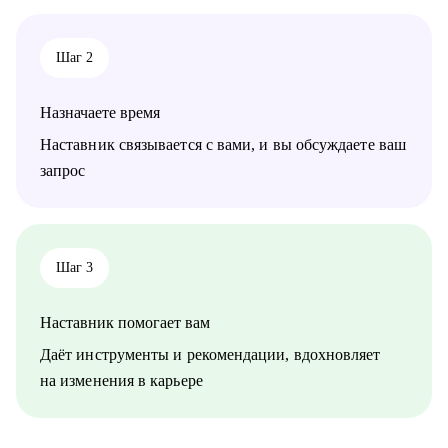
Кому могу помочь:
• Специалистам всех уровней в сфере e-commerce.
Шаг 2
• Менеджерам по продажам и по работе с клиентами.
• Руководителям бизнеса, отделов.
Назначаете время
Наставник связывается с вами, и вы обсуждаете ваш
запрос
Шаг 3
Наставник помогает вам
Даёт инструменты и рекомендации, вдохновляет
на изменения в карьере