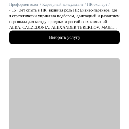
выделять среди команды, повышать и тд.)
Профориентолог / Карьерный консультант / HR-эксперт /
• 15+ лет опыта в HR, включая роль HR Бизнес-партнера, где
Кому могу помочь:
я стратегически управляла подбором, адаптацией и развитием
• Студентам бакалавриата/магистратуры/аспирантуры
персонала для международных и российских компаний:
технических направлений;
ALBA, CALZEDONIA, ALEXANDER TEREKHOV, MAJE,
• Учащимся на онлайн-курсах для переквалификации (IT,
SANDRO, OZON, CATS&DOGS
Digital, Образование);
Выбрать услугу
• 300К+ обработанных резюме
• Junior/Middle/Senior-специалистам;
• 5К+ трудоустроенных специалистов в сферах: Розничная
• Middle и C-level менеджерам.
торговля, Продажи, Логистика, Закупки, Склад, E-Commerce,
Производство, HR, Бухгалтерия и Финансы, Отели /
• Основные направления:
Рестораны / Кафе (HoReCa), Мода (Fashion), технологии
- IT (разработка, тестирование, администрирование,
образования (EdTech)
информационная безопасность),
• Высшее образование — ГУУ / Управление персоналом
- DataScience и аналитика, Машинное обучение и
• Коуч (стандарт ICF) — 2К+ индивидуальных консультаций
Компьютерное зрение,
• Использую научно подтвержденную методику для
- Digital (маркетологи, дизайнеры, исследователи, редакторы,
профориентации ЦИФРОВОЙ ЧЕЛОВЕК (DIGITAL
smm)
HUMAN)
- Education Tech (Педагогические дизайнеры, методологи)
- Managment (Project, Product, Operations, Middle & C-level)
С чем помогу:
• Создам сильное, целевое резюме и сопроводительное
Про мой опыт:
письмо, которые гарантированно выделят вас среди других
• Преодолела свой личный стеклянный потолок и стала
кандидатов и точно попадут в цель
Операционным директором после годового перерыва от full-