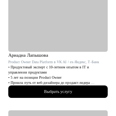
Ариадна
Лапышова
Product Owner Data Platform в VK AI / ex-Яндекс, Т-Банк
• Продуктовый эксперт с 10-летним опытом в IT и
управлении продуктами
• 5 лет на позиции Product Owner
• Прошла путь от веб-дизайнера до продакт-лидера
• Благодаря большому опыту стала T-shape специалистом с
Выбрать услугу
большой экспертизой в управлении кросс-функциональных
команд
• 5 лет консультирую российский биг-тех и стартапы, 100+
бизнес консультаций от метрик и продуктовой стратегии до
экономики и аналитики