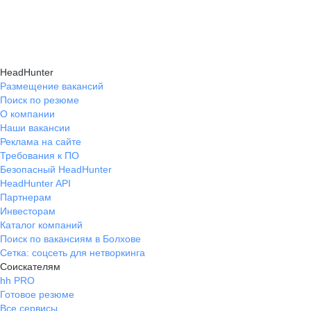
навыки, повышая шансы на успешное
текущем месте работы и о том, кому он будет
Репетиция собеседования на карьерном
трудоустройство.
полезен, с какими запросами работает.
маркетплейсе hh.ru проходит онлайн
Вы точно найдёте того, кто вам нужен!
в формате тренировки с карьерным экспертом,
HeadHunter
который моделирует интервью и дает
Размещение вакансий
Поиск по резюме
обратную связь по вашим ответам.
О компании
Наши вакансии
Реклама на сайте
Требования к ПО
Безопасный HeadHunter
HeadHunter API
Партнерам
Инвесторам
Каталог компаний
Поиск по вакансиям в Болхове
Сетка: соцсеть для нетворкинга
Соискателям
hh PRO
Готовое резюме
Все сервисы