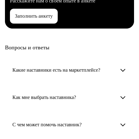
Расскажите нам о своем опыте в анкете
Заполнить анкету
Вопросы и ответы
Какие наставники есть на маркетплейсе?
Карьерные наставники — это HR-
специалисты, карьерные консультанты,
Как мне выбрать наставника?
психологи, резюмерайтеры и менторы.
Умный поиск поможет в три клика выбрать
Менторы работают в ИТ, дизайне, других
наставника для достижения вашей цели.
С чем может помочь наставник?
узкоспециализированных сферах. Они
помогут прокачать навыки, построить