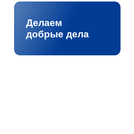
Делаем
добрые дела
мбициозными проектами
лые ИТ‑решения