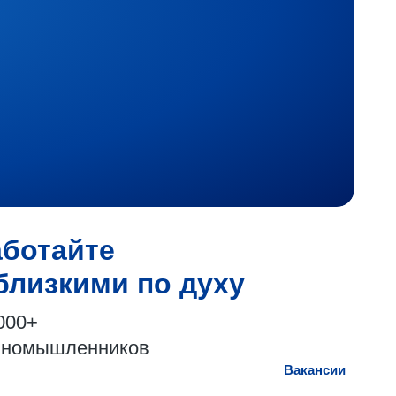
аботайте
близкими по духу
000+
иномышленников
Вакансии