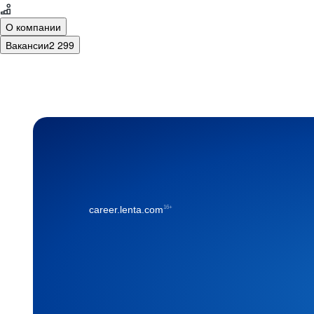
О компании
Вакансии
2 299
16+
career.lenta.com