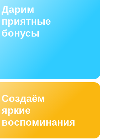
Дарим
приятные
бонусы
Создаём
яркие
воспоминания