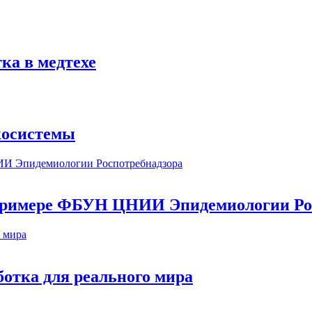
ка в медтехе
косистемы
а примере ФБУН ЦНИИ Эпидемиологии Ро
ботка для реального мира