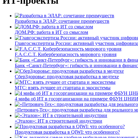
ИТ-проекты
Разработка в ЭЛАР: сочетание преимуществ
ДОМ.РФ: работа в ИТ со смыслом
Главгосэкспертиза России: активный участник цифровиз
F.A.C.C.T. Кибербезопасность мирового уровня
Банк «Санкт-Петербург»: гибкость и инновации в финан
СберЗдоровье: продуктовая разработка в медтехе
МТС: взять лучшее от стартапа и экосистемы
4 мифа об ИТ в госорганизации на примере ФБУН ЦНИИ
«Петрович-Тех»: продуктовая разработка для реального м
«Эталон»: ИТ в строительной индустрии
Продуктовая разработка в QIWI: что особенного?