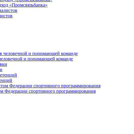
дход «Промсвязьбанка»
листов
 человечной и понимающей команде
и
тенций
м Федерации спортивного программирования