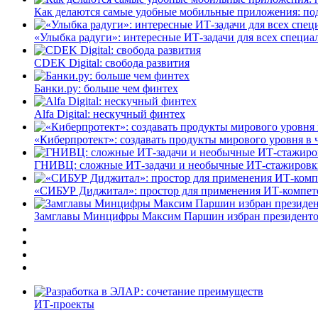
Как делаются самые удобные мобильные приложения: по
«Улыбка радуги»: интересные ИТ-задачи для всех специа
CDEK Digital: свобода развития
Банки.ру: больше чем финтех
Alfa Digital: нескучный финтех
«Киберпротект»: создавать продукты мирового уровня в
ГНИВЦ: сложные ИТ‑задачи и необычные ИТ‑стажировк
«СИБУР Диджитал»: простор для применения ИТ-компе
Замглавы Минцифры Максим Паршин избран президенто
ИТ-проекты