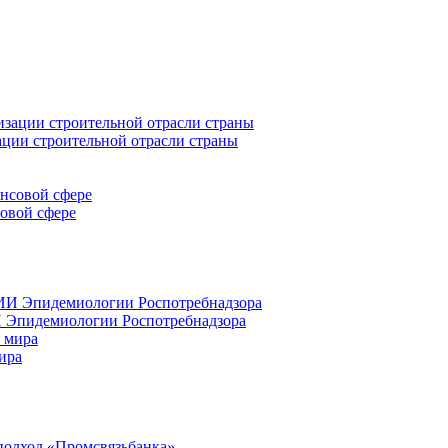
ации строительной отрасли страны
совой сфере
 Эпидемиологии Роспотребнадзора
ира