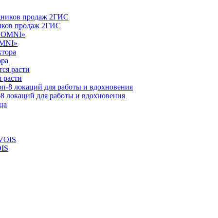
ников продаж 2ГИС
OMNI»
ора
 расти
-8 локаций для работы и вдохновения
OIS