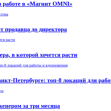
 о работе в «Магнит OMNI»
т продавца до директора
а, в которой хочется расти
нкт-Петербурге: топ-8 локаций для раб
енером за три месяца