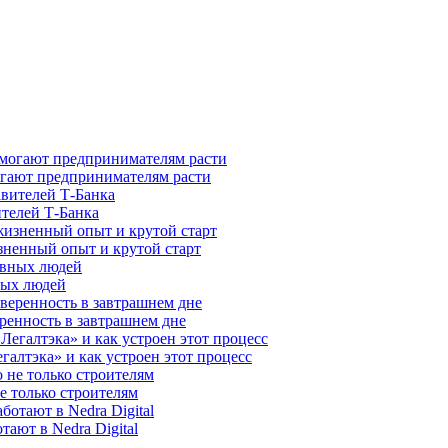
гают предпринимателям расти
ителей Т-Банка
зненный опыт и крутой старт
ных людей
ренность в завтрашнем дне
галтэка» и как устроен этот процесс
е только строителям
ают в Nedra Digital