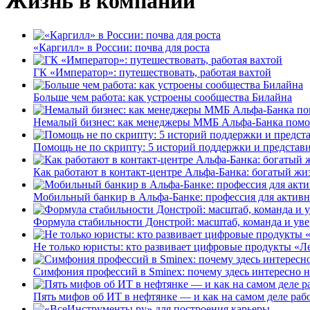
Жизнь в компании
«Каргилл» в России: почва для роста
ГК «Император»: путешествовать, работая вахтой
Больше чем работа: как устроены сообщества Билайна
Немалый бизнес: как менеджеры ММБ Альфа-Банка помо
Помощь не по скрипту: 5 историй поддержки и представ
Как работают в контакт-центре Альфа-Банка: богатый жи
Мобильный банкир в Альфа-Банке: профессия для актив
Формула стабильности Донстрой: масштаб, команда и уве
Не только юристы: кто развивает цифровые продукты «Ле
Симфония профессий в Sminex: почему здесь интересно н
Пять мифов об ИТ в нефтянке — и как на самом деле работ