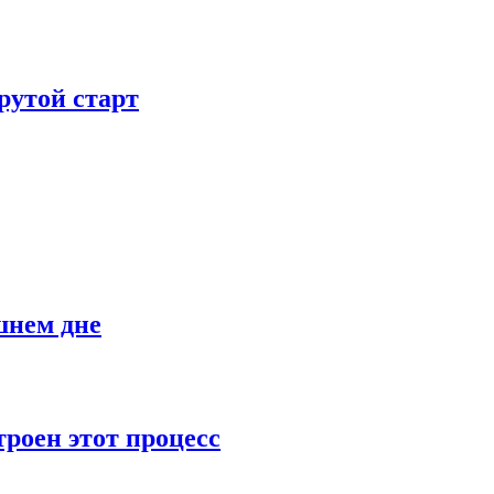
рутой старт
шнем дне
роен этот процесс