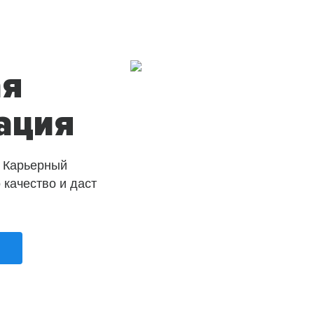
ая
ация
 Карьерный
о качество и даст