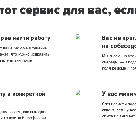
тот сервис для вас, есл
трее найти работу
Вас не при
на собесед
т ваше резюме в течение
ажет, что нужно исправить
Мы знаем, на что
ривлечь внимание
очередь, — и под
поля резюме и по
ту в конкретной
У вас мини
Специалисты подс
акцент, если у в
адут совет, как выгоднее
опыта или его нет
ля конкретной профессии.