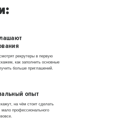
и:
глашают
ования
 смотрят рекрутеры в первую
скажем, как заполнить основные
лучить больше приглашений.
мальный опыт
кажут, на чём стоит сделать
ас мало профессионального
 вовсе.