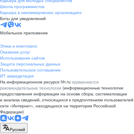
Карьера для молодых специалистов
pr@nsk.hh.ru
Школа программистов
Карьера в некоммерческих организациях
Минск
Боты для уведомлений
пр-т Дзержинского, д. 57,
10 этаж, помещение 45-1
Мобильное приложение
+375 (17)
336-03-02
Этика и комплаенс
pr@rabota.by
Оказание услуг
Использование сайтов
Алматы
Защита персональных данных
Пользовательское соглашение
пр. Абая, д. 151, БЦ Алатау,
ИТ аккредитация
12 этаж, офис 1209
На информационном ресурсе hh.ru
применяются
+7 727 232-13-13
рекомендательные технологии
(информационные технологии
pr@headhunter.com.kz
предоставления информации на основе сбора, систематизации
и анализа сведений, относящихся к предпочтениям пользователей
сети «Интернет», находящихся на территории Российской
Федерации)
Русский