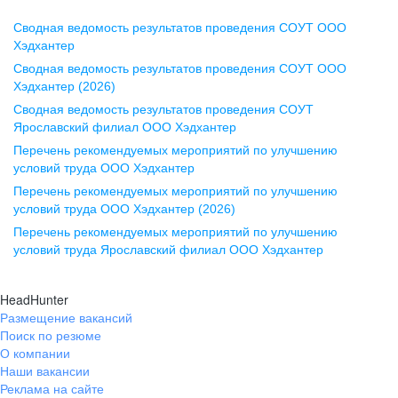
Сводная ведомость результатов проведения СОУТ ООО
Воронеж
Хэдхантер
Сводная ведомость результатов проведения СОУТ ООО
ул. Комиссаржевской, д. 10,
Хэдхантер (2026)
офис 1212
Сводная ведомость результатов проведения СОУТ
+7 473 280-05-05
Ярославский филиал ООО Хэдхантер
pr@vrn.hh.ru
Перечень рекомендуемых мероприятий по улучшению
условий труда ООО Хэдхантер
Казань
Перечень рекомендуемых мероприятий по улучшению
ул. Спартаковская, д. 2А, этаж 3,
условий труда ООО Хэдхантер (2026)
помещение 15
Перечень рекомендуемых мероприятий по улучшению
условий труда Ярославский филиал ООО Хэдхантер
+7 843 212-12-50
pr@kzn.hh.ru
HeadHunter
Размещение вакансий
Екатеринбург
Поиск по резюме
ул. Боевых Дружин, стр. 20,
О компании
5 этаж, офис 505, 521
Наши вакансии
Реклама на сайте
+7 343 226-79-99