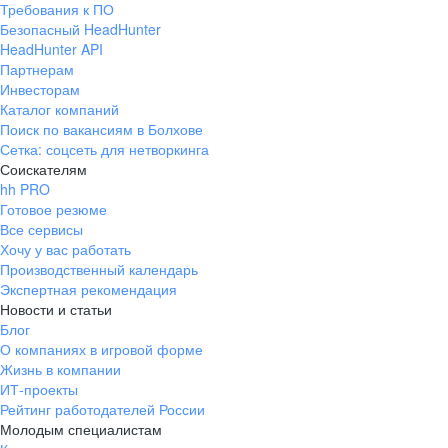
Требования к ПО
pr@ural.hh.ru
Безопасный HeadHunter
HeadHunter API
Краснодар
Партнерам
Инвесторам
ул. Янковского, д. 169, 7 этаж,
Каталог компаний
706 каб.
Поиск по вакансиям в Болхове
+7 861 205-55-57
Сетка: соцсеть для нетворкинга
pr@krd.hh.ru
Соискателям
hh PRO
Готовое резюме
Владивосток
Все сервисы
пер. Ланинский д. 4, офис 3.4
Хочу у вас работать
Производственный календарь
+7 423 202-33-28
Экспертная рекомендация
pr@dv.hh.ru
Новости и статьи
Блог
Новосибирск
О компаниях в игровой форме
Жизнь в компании
ул. Большевистская, д. 35,
ИТ-проекты
помещение 21
Рейтинг работодателей России
+7 383 207-94-64
Молодым специалистам