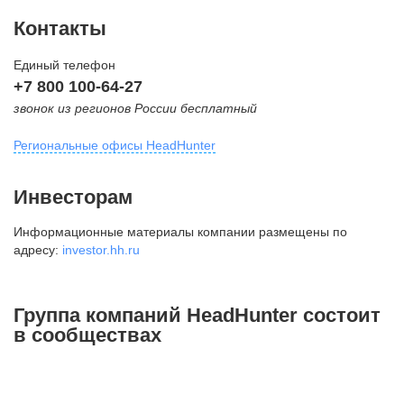
Контакты
Единый телефон
+7 800 100-64-27
звонок из регионов России бесплатный
Региональные офисы HeadHunter
Москва
Инвесторам
внутригородская территория
Информационные материалы компании размещены по
Муниципальный округ Тверской,
адресу:
investor.hh.ru
2-я Брестская ул., д. 48,
помещение 25
+7 495 974-64-27
Группа компаний HeadHunter состоит
+7 495 980-64-27
в сообществах
+7 495 134-92-24
press@hh.ru